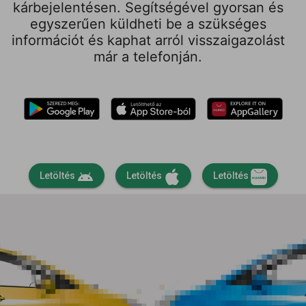
kárbejelentésen. Segítségével gyorsan és
egyszerűen küldheti be a szükséges
információt és kaphat arról visszaigazolást
már a telefonján.
android
Letöltés
Letöltés
Letöltés